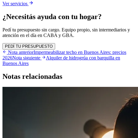
Ver servicios
¿Necesitás ayuda con tu hogar?
Pedí tu presupuesto sin cargo. Equipo propio, sin intermediarios y
atención en el día en CABA y GBA.
PEDÍ TU PRESUPUESTO
Nota anterior
Impermeabilizar techo en Buenos Aires: precios
2026
Nota siguiente
Alquiler de hidrogrúa con barquilla en
Buenos Aires
Notas
relacionadas