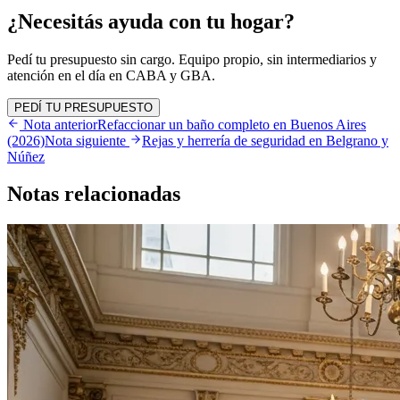
¿Necesitás ayuda con tu hogar?
Pedí tu presupuesto sin cargo. Equipo propio, sin intermediarios y
atención en el día en CABA y GBA.
PEDÍ TU PRESUPUESTO
Nota anterior
Refaccionar un baño completo en Buenos Aires
(2026)
Nota siguiente
Rejas y herrería de seguridad en Belgrano y
Núñez
Notas
relacionadas