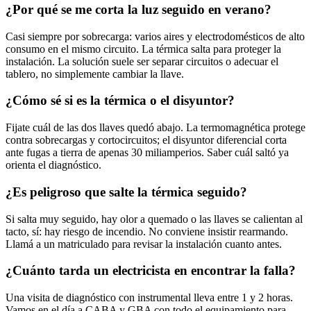
¿Por qué se me corta la luz seguido en verano?
Casi siempre por sobrecarga: varios aires y electrodomésticos de alto
consumo en el mismo circuito. La térmica salta para proteger la
instalación. La solución suele ser separar circuitos o adecuar el
tablero, no simplemente cambiar la llave.
¿Cómo sé si es la térmica o el disyuntor?
Fijate cuál de las dos llaves quedó abajo. La termomagnética protege
contra sobrecargas y cortocircuitos; el disyuntor diferencial corta
ante fugas a tierra de apenas 30 miliamperios. Saber cuál saltó ya
orienta el diagnóstico.
¿Es peligroso que salte la térmica seguido?
Si salta muy seguido, hay olor a quemado o las llaves se calientan al
tacto, sí: hay riesgo de incendio. No conviene insistir rearmando.
Llamá a un matriculado para revisar la instalación cuanto antes.
¿Cuánto tarda un electricista en encontrar la falla?
Una visita de diagnóstico con instrumental lleva entre 1 y 2 horas.
Vamos en el día a CABA y GBA con todo el equipamiento para