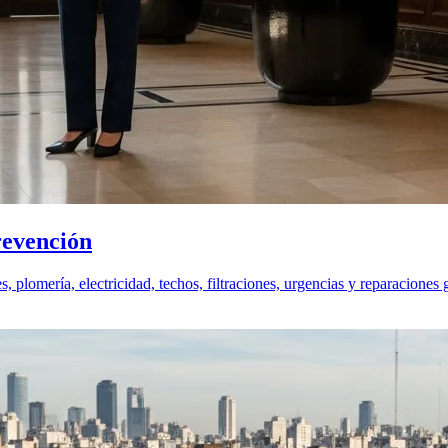
revención
plomería, electricidad, techos, filtraciones, urgencias y reparaciones 