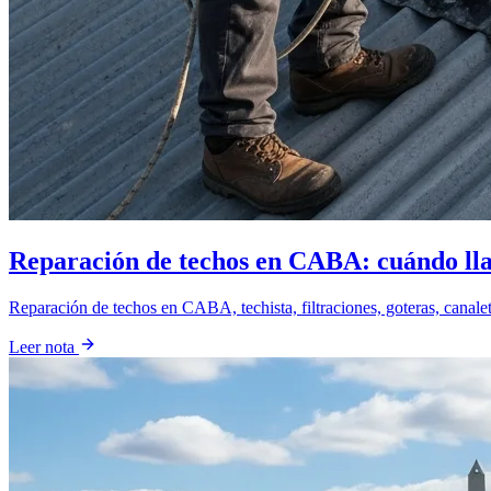
Reparación de techos en CABA: cuándo ll
Reparación de techos en CABA, techista, filtraciones, goteras, canal
Leer nota