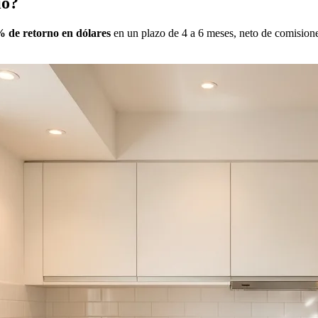
io?
 de retorno en dólares
en un plazo de 4 a 6 meses, neto de comisione