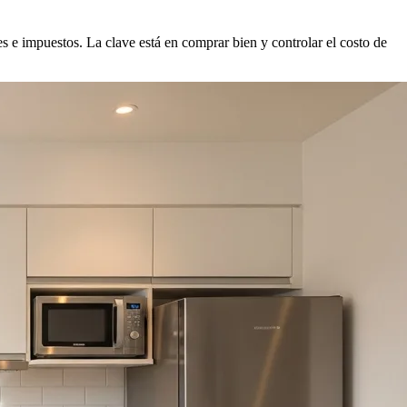
s e impuestos. La clave está en comprar bien y controlar el costo de