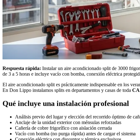
Respuesta rápida:
Instalar un aire acondicionado split de 3000 frigorí
de 3 a 5 horas e incluye vacío con bomba, conexión eléctrica protegida
El aire acondicionado split es prácticamente indispensable en los v
En Don Lippo instalamos splits en departamentos y casas de toda
CAB
Qué incluye una instalación profesional
Análisis previo del lugar y elección del recorrido óptimo de cañ
Anclaje de la unidad exterior con ménsulas reforzadas
Cañería de cobre frigorífico con aislación cerrada
Vacío con bomba (no purga rápida) antes de cargar el sistema
Conexión eléctrica con disyuntor y térmica exclusivos